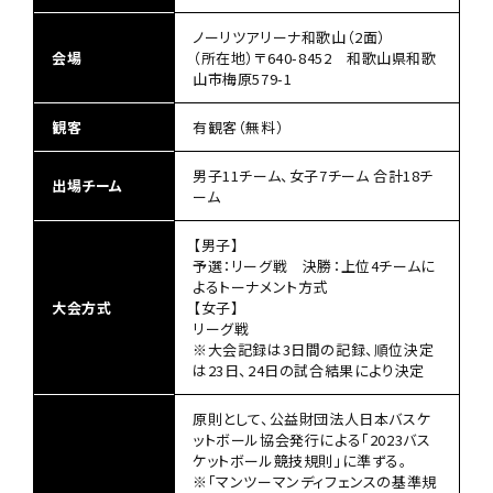
ノーリツアリーナ和歌山（2面）
会場
（所在地）〒640-8452 和歌山県和歌
山市梅原579-1
観客
有観客（無料）
男子11チーム、女子7チーム 合計18チ
出場チーム
ーム
【男子】
予選：リーグ戦 決勝：上位4チームに
よるトーナメント方式
大会方式
【女子】
リーグ戦
※大会記録は3日間の記録、順位決定
は23日、24日の試合結果により決定
原則として、公益財団法人日本バスケ
ットボール協会発行による「2023バス
ケットボール競技規則」に準ずる。
※「マンツーマンディフェンスの基準規