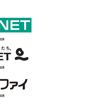
NER
NER
NER