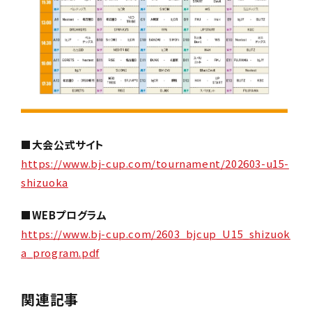
■大会公式サイト
https://www.bj-cup.com/tournament/202603-u15-
shizuoka
■WEBプログラム
https://www.bj-cup.com/2603_bjcup_U15_shizuok
a_program.pdf
関連記事