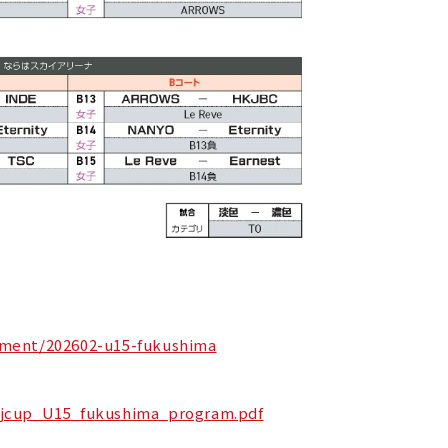
ament/202602-u15-fukushima
bjcup_U15_fukushima_program.pdf