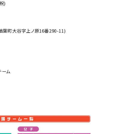
祝)
葉郡楢葉町大谷字上ノ原16番
290-11)
チーム