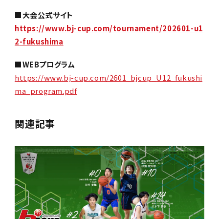
■大会公式サイト
https://www.bj-cup.com/tournament/202601-u1
2
-fukushima
■WEBプログラム
https://www.bj-cup.com/2601_bjcup_U12_fukushi
ma_program.pdf
関連記事