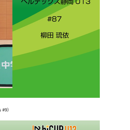
s #9）