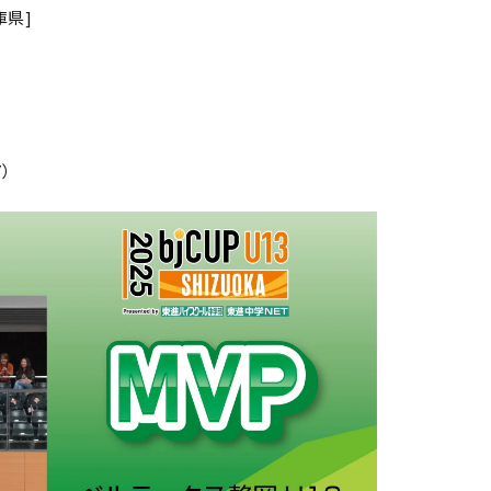
庫県]
87）