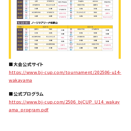
■大会公式サイト
https://www.bj-cup.com/tournament/202506-u14-
wakayama
■公式プログラム
https://www.bj-cup.com/2506_bjCUP_U14_wakay
ama_program.pdf