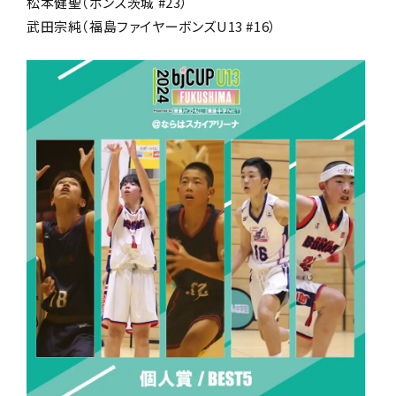
松本健聖（ボンズ茨城 #23）
武田宗純（福島ファイヤーボンズU13 #16）