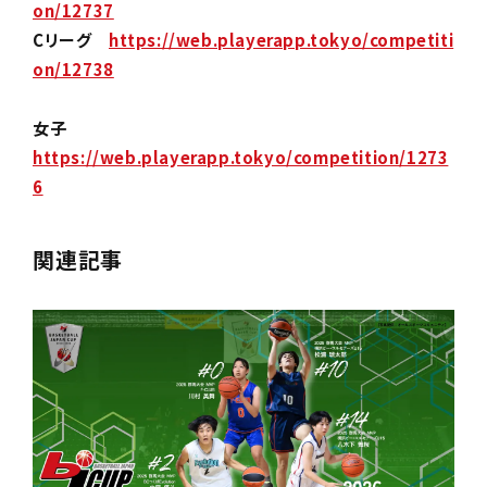
on/12737
Cリーグ
https://web.playerapp.tokyo/competiti
on/12738
女子
https://web.playerapp.tokyo/competition/1273
6
関連記事